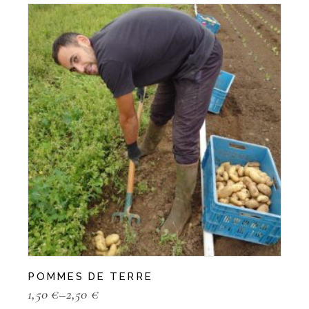
POMMES DE TERRE
1,50
€
–
2,50
€