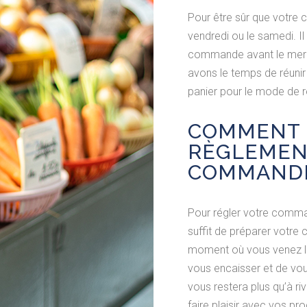
Pour être sûr que votre
vendredi ou le samedi. Il
commande avant le merc
avons le temps de réunir
panier pour le mode de r
COMMENT 
RÈGLEMEN
COMMANDE
Pour régler votre comman
suffit de préparer votre
moment où vous venez la
vous encaisser et de vous
vous restera plus qu’à ri
faire plaisir avec vos pro