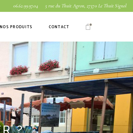
06.62.99.97.04
5 rue du Thuit Agron, 27370 Le Thuit Signol
0
NOS PRODUITS
CONTACT
Fruits
Légumes
Fromages &
Boissons
R ?