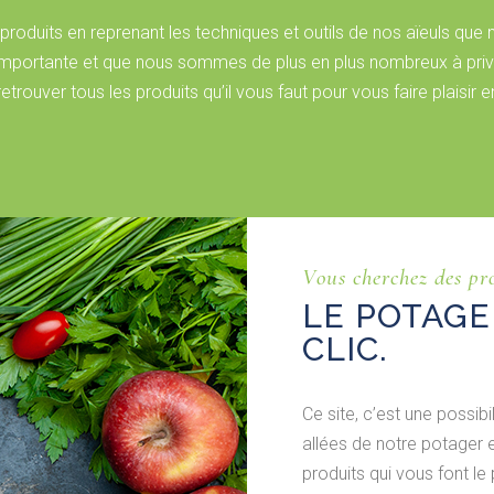
roduits en reprenant les techniques et outils de nos aïeuls que 
mportante et que nous sommes de plus en plus nombreux à privilé
etrouver tous les produits qu’il vous faut pour vous faire plaisir 
Vous cherchez des pro
LE POTAGE
CLIC.
Ce site, c’est une possibi
allées de notre potager e
produits qui vous font le