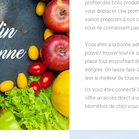
profiter des bons produi
vous déplacer. Une prom
saison proposés à nos cl
nous ne connaissent pas
Vous êtes à la bonne adr
pouvez trouver tout ce qu
plaisir tout en profitant 
intégrée. On laisse faire 
tirer le meilleur de tous 
Ici, vous êtes connecté 
offre un accès direct à 
kilomètres de chez vous