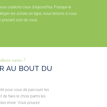
nous oublions ceux d’aujourd’hui. Puisque le
gier les achats en ligne, nous tenions à vous
en prenant soin de vous.
duits sains ?
R AU BOUT DU
lité pour vous de parcourir les
t de faire le choix parmi les
 plus envie. Vous pouvez